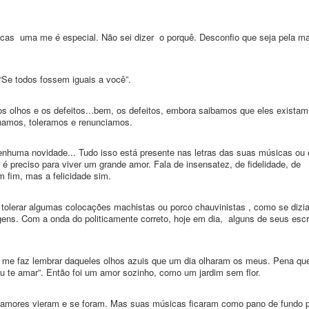
as uma me é especial. Não sei dizer o porquê. Desconfio que seja pela ma
“Se todos fossem iguais a você”.
 olhos e os defeitos...bem, os defeitos, embora saibamos que eles existam
namos, toleramos e renunciamos.
huma novidade... Tudo isso está presente nas letras das suas músicas ou
é preciso para viver um grande amor. Fala de insensatez, de fidelidade, de
m fim, mas a felicidade sim.
a tolerar algumas colocações machistas ou porco chauvinistas , como se dizi
ns. Com a onda do politicamente correto, hoje em dia, alguns de seus escr
ue me faz lembrar daqueles olhos azuis que um dia olharam os meus. Pena q
u te amar”. Então foi um amor sozinho, como um jardim sem flor.
s amores vieram e se foram. Mas suas músicas ficaram como pano de fundo 