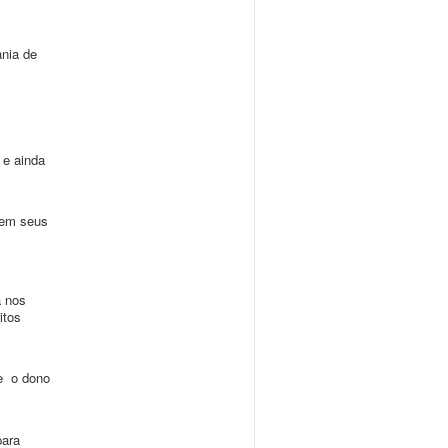
nia de
 e ainda
 em seus
a nos
itos
ue o dono
para