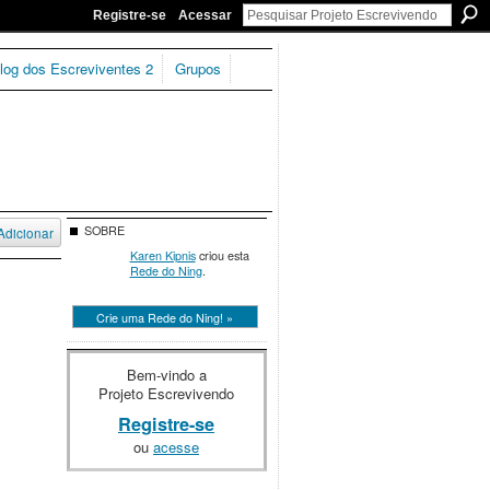
Registre-se
Acessar
log dos Escreviventes 2
Grupos
SOBRE
Adicionar
Karen Kipnis
criou esta
Rede do Ning
.
Crie uma Rede do Ning! »
Bem-vindo a
Projeto Escrevivendo
Registre-se
ou
acesse