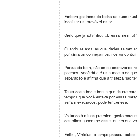
Embora gostasse de todas as suas músic
idealizar um provável amor.
Creio que já adivinhou...É essa mesmo! 
Quando se ama, as qualidades saltam aos
por cima os conheçamos, nós os contor
Pensando bem, não estou escrevendo nen
poemas. Você dá até uma receita do que 
separação e afirma que a tristeza não te
Tanta coisa boa e bonita que dá até par
tempos que você estava por essas parage
seriam execrados, pode ter certeza.
Voltando à minha preferida, gosto porq
dos olhos nunca me disse “eu sei que vo
Enfim, Vinícius, o tempo passou, outro