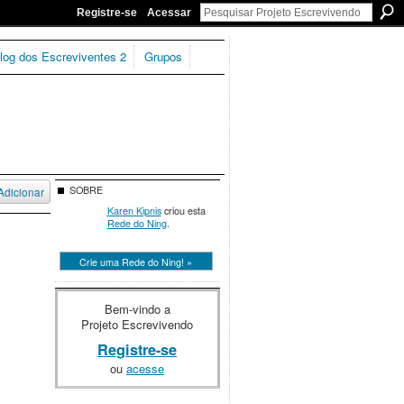
Registre-se
Acessar
log dos Escreviventes 2
Grupos
SOBRE
Adicionar
Karen Kipnis
criou esta
Rede do Ning
.
Crie uma Rede do Ning! »
Bem-vindo a
Projeto Escrevivendo
Registre-se
ou
acesse