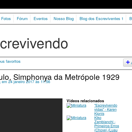
Fotos
Fórum
Eventos
Nosso Blog
Blog dos Escreviventes 1
B
us favoritos
ulo, Simphonya da Metrópole 1929
s
em 24 janeiro 2017 às 11:56
Vídeos relacionados
"Escrevivendo
vidas" - Karen
Kipnis
Kiko
Zambianchi -
Primeiros Erros
(Chove) (Luau