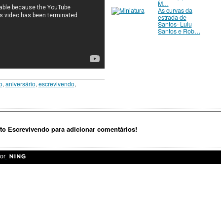
M…
As curvas da
estrada de
Santos- Lulu
Santos e Rob…
o
,
aniversário
,
escrevivendo
,
o Escrevivendo para adicionar comentários!
or