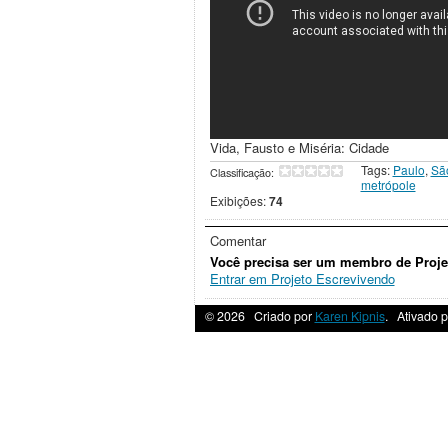
Vida, Fausto e Miséria: Cidade
Tags:
Paulo
,
Sã
Classificação:
metrópole
Exibições:
74
Comentar
Você precisa ser um membro de Projet
Entrar em Projeto Escrevivendo
© 2026 Criado por
Karen Kipnis
. Ativado p