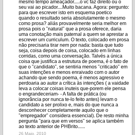
mesmo tempo ameaçador.....o vc faz direito ou o
seu vai ao picador....Muito bacana. Agora: pergunto:
para que escrever isto em esquema poetico
quando o resultado seria absolutamente o mesmo
como prosa? aliás provavelmente seria melhor em
prosa pois o "natural" que a prosa oferece, daria
uma conotação mais paternal a quem se aprestar a
escrever um curriculum. O texto, colocado em prosa
não precisaria tirar nem por nada: basta que tudo
seja, coisa depois de coisa, colocado em linhas
corridas, como uma conversação. Talvés a única
coisa que justifica a estrutura de poema, é o fato de
que o "candidato", se sentiria menos "criticado" em
suas intenções e menos enraivado com o autor
achando que sendo poema, é menos agressivo e
perdoaria ao autor a crítica às intenções ( a vaidade
leva a colocar coisas inuteis que-porem ele pensa
o engrandeceriam- - A falta de prática (ou
ignorância por nunca te-lo feito antes) levam o
candidato a ser prolixo e, mais do que nunca a
desconhecer completamente aquilo que o
"empregador" considera essencial). De resto minha
pergunta "para que em versos" se aplica também
ao texto anterior de PHBrito......
26 Maio, 2010