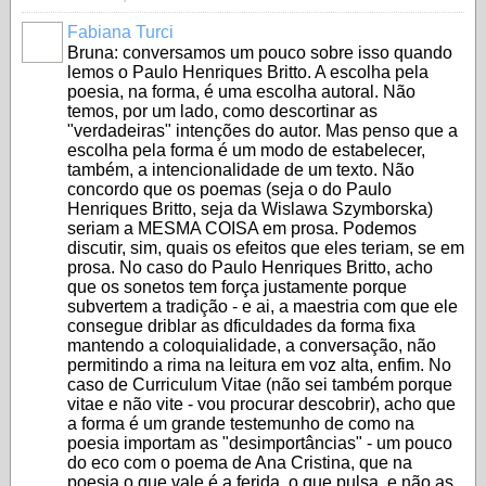
Fabiana Turci
Bruna: conversamos um pouco sobre isso quando
lemos o Paulo Henriques Britto. A escolha pela
poesia, na forma, é uma escolha autoral. Não
temos, por um lado, como descortinar as
"verdadeiras" intenções do autor. Mas penso que a
escolha pela forma é um modo de estabelecer,
também, a intencionalidade de um texto. Não
concordo que os poemas (seja o do Paulo
Henriques Britto, seja da Wislawa Szymborska)
seriam a MESMA COISA em prosa. Podemos
discutir, sim, quais os efeitos que eles teriam, se em
prosa. No caso do Paulo Henriques Britto, acho
que os sonetos tem força justamente porque
subvertem a tradição - e ai, a maestria com que ele
consegue driblar as dficuldades da forma fixa
mantendo a coloquialidade, a conversação, não
permitindo a rima na leitura em voz alta, enfim. No
caso de Curriculum Vitae (não sei também porque
vitae e não vite - vou procurar descobrir), acho que
a forma é um grande testemunho de como na
poesia importam as "desimportâncias" - um pouco
do eco com o poema de Ana Cristina, que na
poesia o que vale é a ferida, o que pulsa, e não as