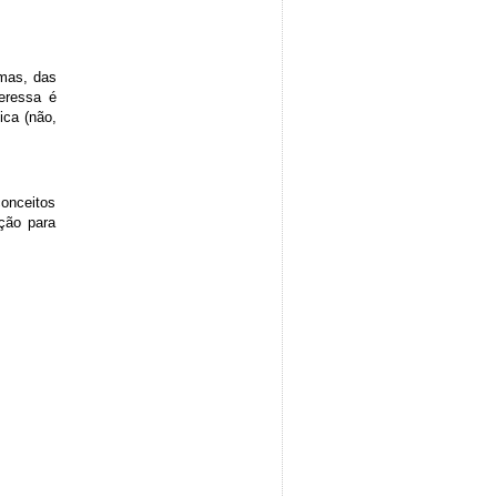
rmas, das
eressa é
ica (não,
onceitos
ção para