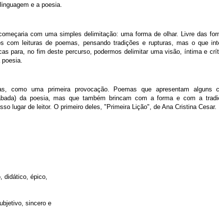
 linguagem e a poesia.
 começaria com uma simples delimitação: uma forma de olhar. Livre das fo
s com leituras de poemas, pensando tradições e rupturas, mas o que int
as para, no fim deste percurso, podermos delimitar uma visão, íntima e crít
 poesia.
as, como uma primeira provocação. Poemas que apresentam alguns c
acabada) da poesia, mas que também brincam com a forma e com a tradi
so lugar de leitor. O primeiro deles, "Primeira Lição", de Ana Cristina Cesar.
, didático, épico,
bjetivo, sincero e