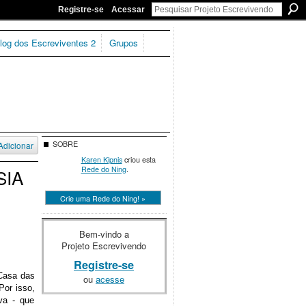
Registre-se
Acessar
log dos Escreviventes 2
Grupos
SOBRE
Adicionar
Karen Kipnis
criou esta
Rede do Ning
.
SIA
Crie uma Rede do Ning! »
Bem-vindo a
Projeto Escrevivendo
Registre-se
Casa das
ou
acesse
Por isso,
va - que