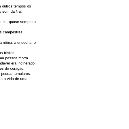
m outros tempos os
ao som da
lira
.
istes, quase sempre a
os campestres.
a nênia, a endecha, o
s tristes.
ma pessoa morta.
dáver era incinerado.
es do coração.
 pedras tumulares.
ta a vida de uma