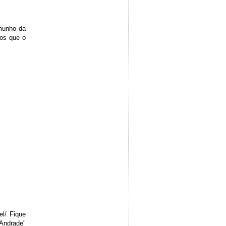
emunho da
os que o
el/ Fique
Andrade"