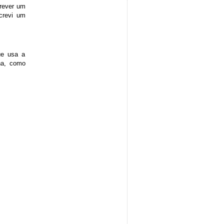
crever um
crevi um
ue usa a
na, como