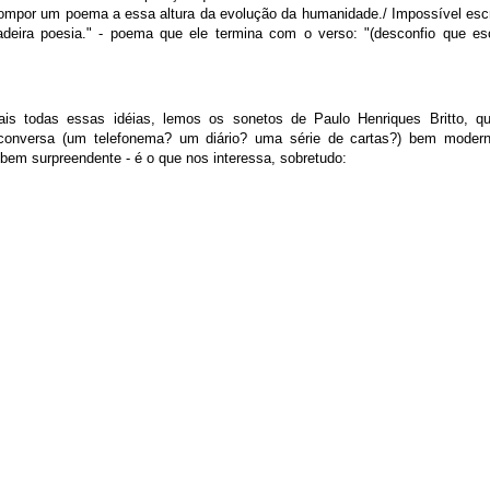
compor um poema a essa altura da evolução da humanidade./ Impossível es
deira poesia." - poema que ele termina com o verso: "(desconfio que es
is todas essas idéias, lemos os sonetos de Paulo Henriques Britto, q
a conversa (um telefonema? um diário? uma série de cartas?) bem moder
 bem surpreendente - é o que nos interessa, sobretudo: