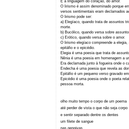
É a linguagem do coração, do amor.
O lirismo é assim denominado porque e
versos sentimentais eram declamados 
O lirismo pode ser:
a) Elegíaco, quando trata de assuntos tr
morte.
b) Bucólico, quando versa sobre assunt
c) Erótico, quando versa sobre o amor.
O lirismo elegíaco compreende a elegia, 
epitáfio e o epicédio.
Elegia é uma poesia que trata de assunto
Nênia é uma poesia em homenagem a u
Era declamada junto à fogueira onde o ca
Endecha é uma poesia que revela as dor
Epitáfio é um pequeno verso gravado em
Epicédio é uma poesia onde o poeta rela
pessoa morta.
olho muito tempo o corpo de um poema
até perder de vista o que não seja corpo
e sentir separado dentre os dentes
um filete de sangue
nas gengivas